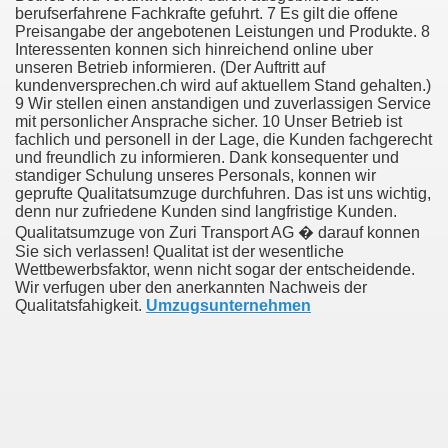
berufserfahrene Fachkrafte gefuhrt. 7 Es gilt die offene
Preisangabe der angebotenen Leistungen und Produkte. 8
Interessenten konnen sich hinreichend online uber
unseren Betrieb informieren. (Der Auftritt auf
kundenversprechen.ch wird auf aktuellem Stand gehalten.)
9 Wir stellen einen anstandigen und zuverlassigen Service
mit personlicher Ansprache sicher. 10 Unser Betrieb ist
fachlich und personell in der Lage, die Kunden fachgerecht
und freundlich zu informieren. Dank konsequenter und
38
standiger Schulung unseres Personals, konnen wir
geprufte Qualitatsumzuge durchfuhren. Das ist uns wichtig,
denn nur zufriedene Kunden sind langfristige Kunden.
Qualitatsumzuge von Zuri Transport AG � darauf konnen
Sie sich verlassen! Qualitat ist der wesentliche
Wettbewerbsfaktor, wenn nicht sogar der entscheidende.
Wir verfugen uber den anerkannten Nachweis der
Qualitatsfahigkeit.
Umzugsunternehmen
ning Home Business that you just will wish To browse 309
o help you discover Success 1731
Basketball quick, Read This 3239