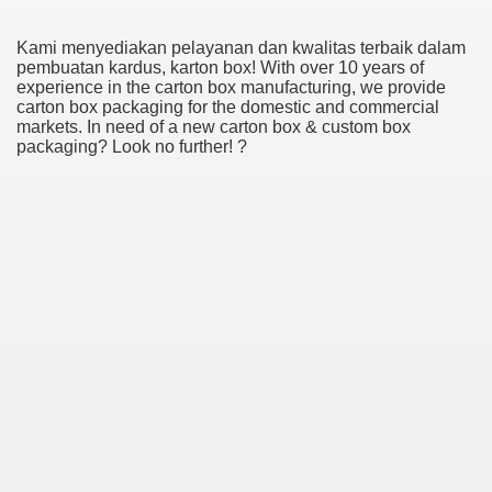
Kami menyediakan pelayanan dan kwalitas terbaik dalam
pembuatan kardus, karton box! With over 10 years of
experience in the carton box manufacturing, we provide
carton box packaging for the domestic and commercial
markets. In need of a new carton box & custom box
packaging? Look no further! ?
38
ning Home Business that you just will wish To browse 309
o help you discover Success 1731
Basketball quick, Read This 3239